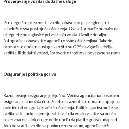
Proveravanje vozila i dodatne usluge
Pre nego što preuzmete vozilo, obavezno ga pregledajte i
zabeležite sva postojeća oštećenja. Ove informacije pomažu da
izbegnete nesuglasice pri vraćanju vozila. Uzmite detaljne
fotografije i obavestite agenciju o svim oštećenjima. Takođe,
razmotrite dodatne usluge kao što su GPS navigacija, dečija
sedišta, ili dodatni vozači, i proverite troškove povezane sa njima.
Osiguranje i politika goriva
Razumevanje osiguranje je ključno. Većina agencija nudi osnovno
osiguranje, ali možda ćete želeti da razmotrite dodatne opcije za
pokriće od nezgoda, krađe ili oštećenja. Politika goriva može se
razlikovati - neke agencije zahtevaju da vozilo vratite sa punim
rezervoarom, dok druge nude opciju da platite gorivo unapred.
Ako ne vratite vozilo sa punim rezervoarom, agencija može