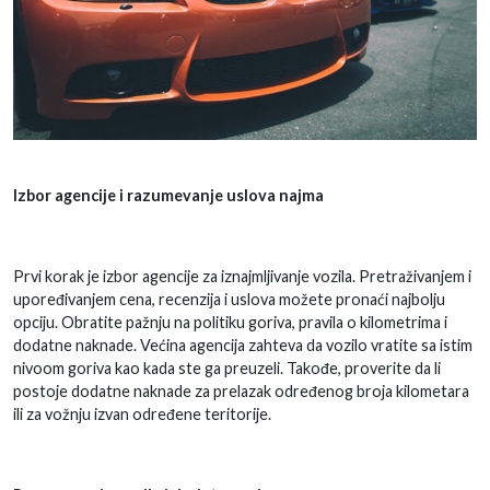
Izbor agencije i razumevanje uslova najma
Prvi korak je izbor agencije za iznajmljivanje vozila. Pretraživanjem i
upoređivanjem cena, recenzija i uslova možete pronaći najbolju
opciju. Obratite pažnju na politiku goriva, pravila o kilometrima i
dodatne naknade. Većina agencija zahteva da vozilo vratite sa istim
nivoom goriva kao kada ste ga preuzeli. Takođe, proverite da li
postoje dodatne naknade za prelazak određenog broja kilometara
ili za vožnju izvan određene teritorije.