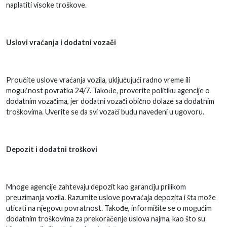
naplatiti visoke troškove.
Uslovi vraćanja i dodatni vozači
Proučite uslove vraćanja vozila, uključujući radno vreme ili
mogućnost povratka 24/7. Takođe, proverite politiku agencije o
dodatnim vozačima, jer dodatni vozači obično dolaze sa dodatnim
troškovima. Uverite se da svi vozači budu navedeni u ugovoru.
Depozit i dodatni troškovi
Mnoge agencije zahtevaju depozit kao garanciju prilikom
preuzimanja vozila. Razumite uslove povraćaja depozita i šta može
uticati na njegovu povratnost. Takođe, informišite se o mogućim
dodatnim troškovima za prekoračenje uslova najma, kao što su