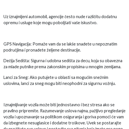
Uz iznajmljeni automobil, agencije često nude različitu dodatnu
opremu i usluge koje mogu poboljšati vaše iskustvo.
GPS Navigacija: Pomaže vam da se lakše snađete u nepoznatim
područjima i pronađete željene destinacije.
Dečija Sedišta: Sigurna i udobna sedišta za decu, koja su obavezna
za mlađe putnike prema zakonskim propisima u mnogim zemljama.
Lanci za Sneg: Ako putujete u oblasti sa mogućim snežnim
uslovima, lanci za sneg mogu biti neophodni za sigurnu vožnju.
Iznajmljivanje vozila može biti jednostavno i bez stresa ako se
pravilno pripremite. Razumevanje uslova najma, pažljivo pregledanje
vozila i upoznavanje sa politikom osiguranja i goriva pomoći će vam
da izbegnete nesuglasice i dodatne troškove. Uvek se postarajte
da pročitate sve uslove i postavite sva pitanja koja imate pre nego