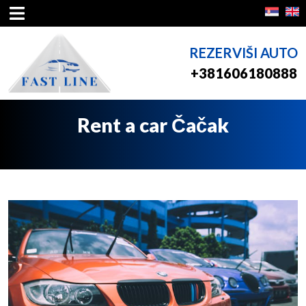
REZERVIŠI AUTO
+381606180888
Rent a car Čačak