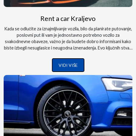
Rent a car Kraljevo
Kada se odlučite za iznajmljivanje vozila, bilo da planirate putovanje,
poslovni put ili vam je jednostavno potrebno vozilo za
svakodnevne obaveze, važno je da budete dobro informisani kako
biste izbegli nesuglasice i neugodna iznenađenja. Evo ključnih stvari
koje treba da znate kada rentirate vozilo:...
VIDI VIŠE