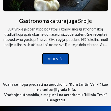
Gastronomska tura juga Srbije
Jug Srbije je poznat po bogatoj i raznovrsnoj gastronomskoj
tradiciji koja spaja ukusne domaće proizvode, autentične recepte i
neizostavno gostoprimstvo. Ova regija, posebno Niš i okolina, nudi
obilje kulinarskih užitaka koji mame sve ljubitelje dobre hrane. Ako
planirate da posetite jug Srbije, obavezno se pripremite za
nezaboravno gastronomsko iskustvo....
VIDI VIŠE
Vozila se mogu preuzeti na aerodromu "Konstantin Veliki", kao
i na teritoriji grada Niša.
Vraćanje automobila je moguće i na aerodromu "Nikola Tesla"
u Beogradu.