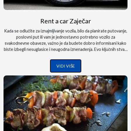
Rent a car Zaječar
Kada se odlučite za iznajmljivanje vozila, bilo da planirate putovanje,
poslovni put ili vam je jednostavno potrebno vozilo za
svakodnevne obaveze, važno je da budete dobro informisani kako
biste izbegli nesuglasice i neugodna iznenađenja. Evo ključnih stvari
koje treba da znate kada rentirate vozilo:...
VIDI VIŠE