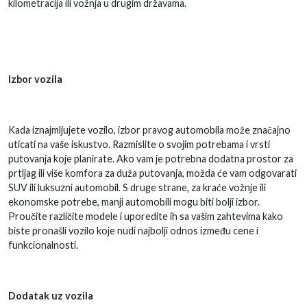
kilometracija ili vožnja u drugim državama.
Izbor vozila
Kada iznajmljujete vozilo, izbor pravog automobila može značajno
uticati na vaše iskustvo. Razmislite o svojim potrebama i vrsti
putovanja koje planirate. Ako vam je potrebna dodatna prostor za
prtljag ili više komfora za duža putovanja, možda će vam odgovarati
SUV ili luksuzni automobil. S druge strane, za kraće vožnje ili
ekonomske potrebe, manji automobili mogu biti bolji izbor.
Proučite različite modele i uporedite ih sa vašim zahtevima kako
biste pronašli vozilo koje nudi najbolji odnos između cene i
funkcionalnosti.
Dodatak uz vozila